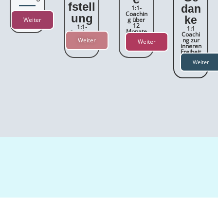
fstell
dan
1:1-
Coachin
ung
ke
Weiter
g über
12
1:1-
1:1
Monate
Coaching
Coachi
Weiter
ng zur
Weiter
inneren
Freiheit
Weiter